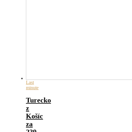
Last
minute
Turecko
z
Košíc
za
239