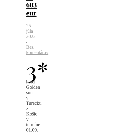
603
eur
25.
júla
2022
/
Bez
komentárov
3*
hotel
Golden
sun
v
Turecku
z
Košíc
v
termíne
01.09.