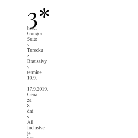
3*
hotel
Gungor
Suite
v
Turecku
z
Bratisalvy
v
termíne
10.9.
–
17.9.2019.
Cena
za
8
dní
s
All
Inclusive
je