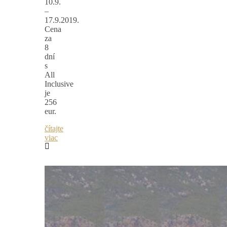
10.9.
–
17.9.2019.
Cena
za
8
dní
s
All
Inclusive
je
256
eur.
čítajte
viac