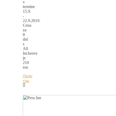
v
termíne
15.9.
-
22.9.2019.
Cena
za
8
dní
s
All
Inclusive
je
210
eur.
čítajte
viac