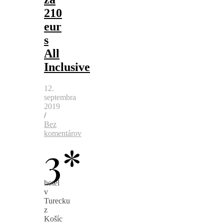
210
eur
s
All
Inclusive
12.
septembra
2019
/
Bez
komentárov
3*
hotel
v
Turecku
z
Košíc