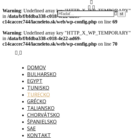
Warning
: Undefined array key "HTTP_X_WP_TEMPORARY"
in
/data/b/f/bfdba338-c018-4e22-ad69-
c14caccec744/lacneleto.sk/web/wp-config.php
on line
69
Warning
: Undefined array key "HTTP_X_WP_TEMPORARY"
in
/data/b/f/bfdba338-c018-4e22-ad69-
c14caccec744/lacneleto.sk/web/wp-config.php
on line
70
DOMOV
BULHARSKO
EGYPT
TUNISKO
TURECKO
GRÉCKO
TALIANSKO
CHORVÁTSKO
ŠPANIELSKO
SAE
KONTAKT