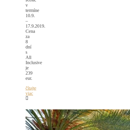
v
termíne
10.9.
–
17.9.2019.
Cena
za
8
dní
s
All
Inclusive
je
239
eur.
čítajte
viac