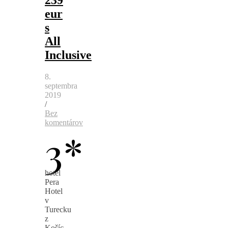
eur
s
All
Inclusive
8.
septembra
2019
/
Bez
komentárov
3*
hotel
Pera
Hotel
v
Turecku
z
Košíc