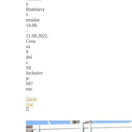
z
Bratislavy
v
termíne
14.08.
–
21.08.2022.
Cena
za
8
dní
s
Sll
Inclusive
je
687
eur.
čítajte
viac