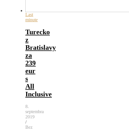
Last
minute
Turecko
z
Bratislavy
za
239
eur
s
All
Inclusive
8.
septembra
2019
/
Bez