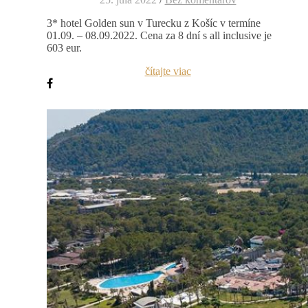
3* hotel Golden sun v Turecku z Košíc v termíne
01.09. – 08.09.2022. Cena za 8 dní s all inclusive je
603 eur.
čítajte viac