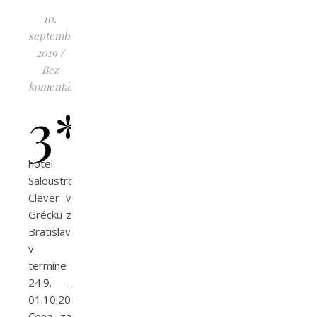
10.
septembra
2019
/
Bez
komentárov
3*
hotel
Saloustros
Clever v
Grécku z
Bratislavy
v
termíne
24.9. –
01.10.2019.
Cena za