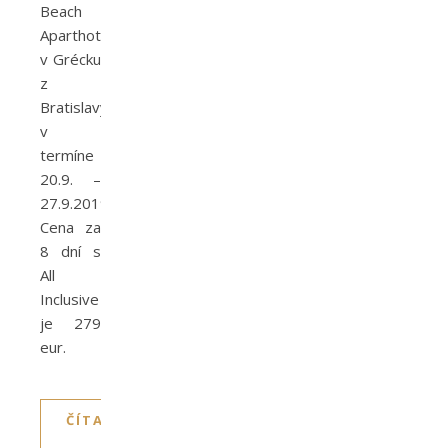
Beach
Aparthotel
v Grécku
z
Bratislavy
v
termíne
20.9. –
27.9.2019.
Cena za
8 dní s
All
Inclusive
je 279
eur.
ČÍTAJTE