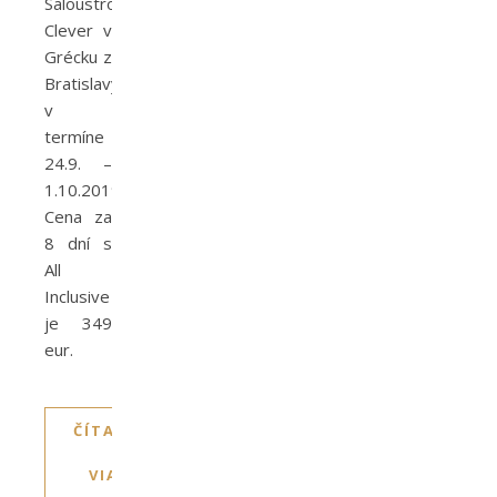
Saloustros
Clever v
Grécku z
Bratislavy
v
termíne
24.9. –
1.10.2019.
Cena za
8 dní s
All
Inclusive
je 349
eur.
ČÍTAJTE
VIAC