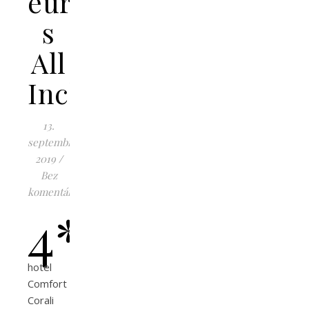
eur
s
All
Inclusive
13.
septembra
2019
/
Bez
komentárov
4*
hotel
Comfort
Corali