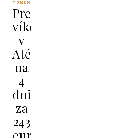
MOMENT
Predĺžený
víkend
v
Aténach
na
4
dni
za
243
eur