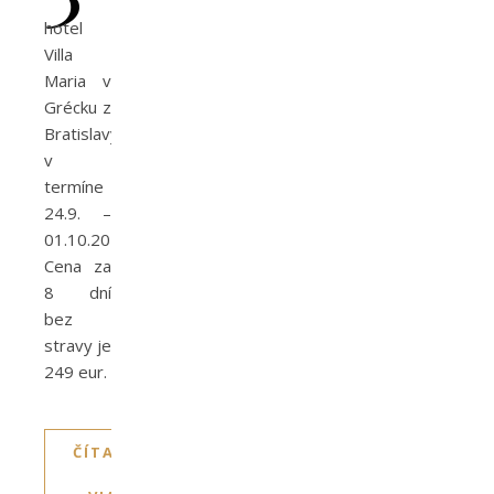
hotel
Villa
Maria v
Grécku z
Bratislavy
v
termíne
24.9. –
01.10.2019.
Cena za
8 dní
bez
stravy je
249 eur.
ČÍTAJTE