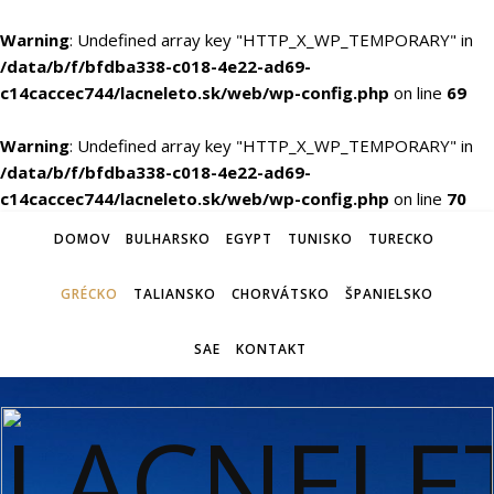
Warning
: Undefined array key "HTTP_X_WP_TEMPORARY" in
/data/b/f/bfdba338-c018-4e22-ad69-
c14caccec744/lacneleto.sk/web/wp-config.php
on line
69
Warning
: Undefined array key "HTTP_X_WP_TEMPORARY" in
/data/b/f/bfdba338-c018-4e22-ad69-
c14caccec744/lacneleto.sk/web/wp-config.php
on line
70
DOMOV
BULHARSKO
EGYPT
TUNISKO
TURECKO
GRÉCKO
TALIANSKO
CHORVÁTSKO
ŠPANIELSKO
SAE
KONTAKT