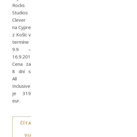
Rocks
Studios
Clever
na Cypre
z Košíc v
termíne
9.9. –
16.9.2019.
Cena za
8 dní s
All
Inclusive
je 319
eur.
ČÍTAJTE
VIAC