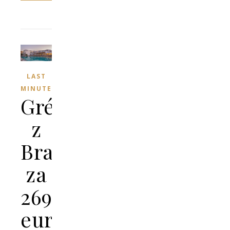
LAST
MINUTE
Grécko
z
Bratislavy
za
269
eur