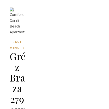
LAST
MINUTE
Grécko
z
Bratislavy
za
279