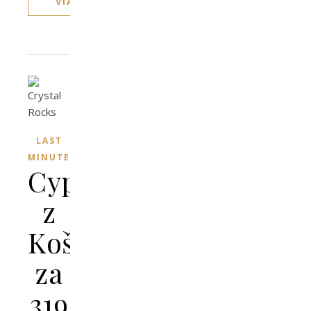
VIAC
LAST
MINUTE
Cyprus
z
Košíc
za
319