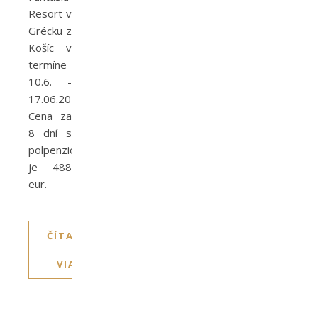
Resort v
Grécku z
Košíc v
termíne
10.6. -
17.06.2022.
Cena za
8 dní s
polpenziou
je 488
eur.
ČÍTAJTE
VIAC