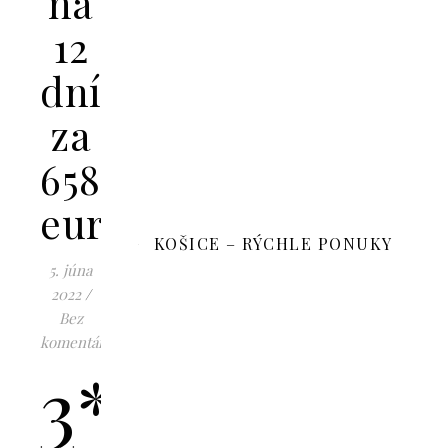
na
12
dní
za
658
eur
KOŠICE – RÝCHLE PONUKY
5. júna
2022
/
Bez
komentárov
3*