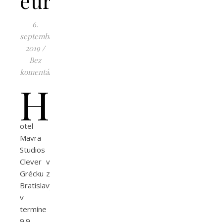
eur
6.
septembra
2019
/
Bez
komentárov
H
otel
Mavra
Studios
Clever v
Grécku z
Bratislavy
v
termíne
9.9. –