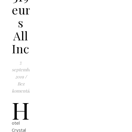
eur
s
All
Inclusive
7.
septembra
2019
/
Bez
komentárov
H
otel
Crystal