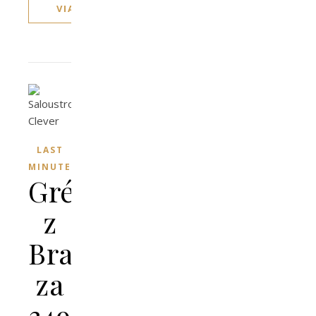
VIAC
LAST
MINUTE
Grécko
z
Bratislavy
za
349