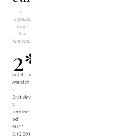
12.
augusta
2019
/
Bez
komentárov
2*
hotel v
Atenách
z
Bratislavy
v
termíne
od
30.11. -
3.12.2019.