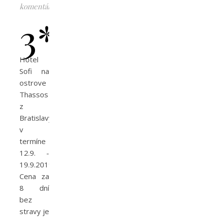
komentárov
3*
Hotel
Sofi na
ostrove
Thassos
z
Bratislavy
v
termíne
12.9. -
19.9.2019.
Cena za
8 dní
bez
stravy je