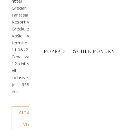
hotel
Grecian
Fantasia
Resort v
Grécku z
Košíc v
termíne
11.06.-22.06.2022.
POPRAD – RÝCHLE PONUKY
Cena za
12 dní s
All
inclusive
je 658
eur.
ČÍTAJTE
VIAC