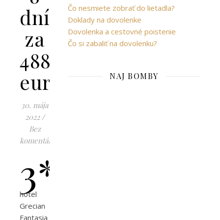
Čo nesmiete zobrať do lietadla?
dní
Doklady na dovolenke
za
Dovolenka a cestovné poistenie
Čo si zabaliť na dovolenku?
488
eur
NAJ BOMBY
30. mája
2022
/
Bez
komentárov
3*
hotel
Grecian
Fantasia