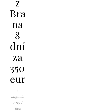
z
Bratislavy
na
8
dní
za
350
eur
7.
augusta
2019
/
Bez