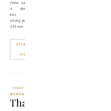
Cena za
4 dni
bez
stravy je
243 eur.
ČÍTAJTE
VIAC
FIRST
MOMENT
Thassos