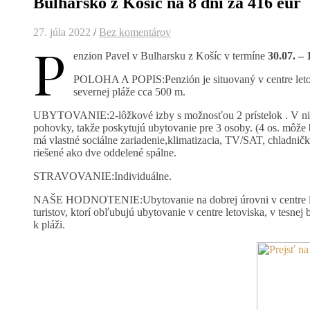
Bulharsko z Košíc na 8 dní za 416 eur
27. júla 2022
/
Bez komentárov
P
enzion Pavel v Bulharsku z Košíc v termíne
30.07. – 
POLOHA A POPIS:Penzión je situovaný v centre letovis
severnej pláže cca 500 m.
UBYTOVANIE:2-lôžkové izby s možnosťou 2 prístelok . V niekt
pohovky, takže poskytujú ubytovanie pre 3 osoby. (4 os. môže
má vlastné sociálne zariadenie,klimatizacia, TV/SAT, chladnič
riešené ako dve oddelené spálne.
STRAVOVANIE:Individuálne.
NAŠE HODNOTENIE:Ubytovanie na dobrej úrovni v centre leto
turistov, ktorí obľubujú ubytovanie v centre letoviska, v tesnej
k pláži.