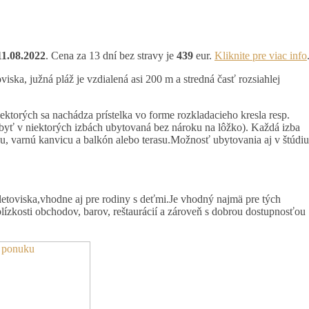
11.08.2022
. Cena za 13 dní bez stravy je
439
eur.
Kliknite pre viac info
ka, južná pláž je vzdialená asi 200 m a stredná časť rozsiahlej
orých sa nachádza prístelka vo forme rozkladacieho kresla resp.
 byť v niektorých izbách ubytovaná bez nároku na lôžko). Každá izba
ku, varnú kanvicu a balkón alebo terasu.Možnosť ubytovania aj v štúdiu
viska,vhodne aj pre rodiny s deťmi.Je vhodný najmä pre tých
 blízkosti obchodov, barov, reštaurácií a zároveň s dobrou dostupnosťou